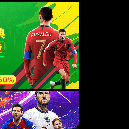
设为首页
|
加入收藏
|
联系我们
就业
实验室建设
金公示
金公示
经贸大学研究生国家奖学金评审实施细则