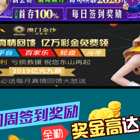
秀毕业作品展...
毕业作品展播
2026-06-05
2026-06-05
了解更多
了解更多
学工动态
中斩获佳绩
2026/07/13
艺竞风华-我校第二
保护学术会议
2026/06/18
金沙贵宾3777线路检测中心国
77线路检测中心做学
2026/04/10
金沙贵宾3777线路检测中心学
金沙贵宾3777线路检测中心学
龙
2026/04/07
金沙贵宾3777线路检测中心
2026/03/30
金沙贵宾3777线路检测中心第
2025/11/27
金沙贵宾3777线路检测中心举
基金申报专题解读讲座
2025/11/21