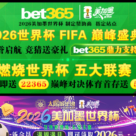
学科研
专业设置
研究生教育
学生工作
招生
专业优秀毕
2026届视觉传达设计专业优
2026届设计专业研