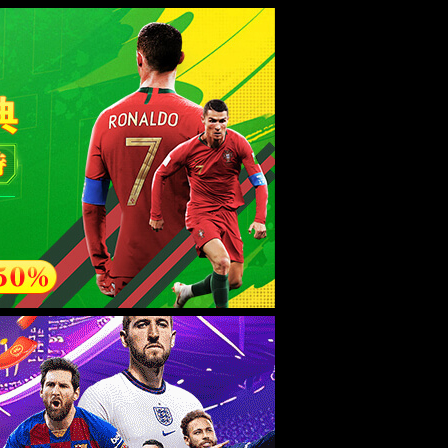
设为首页
|
加入收藏
|
联系我们
就业
实验室建设
学院新闻
我院师生应邀参加2026城市...
06/18
我校主题艺术党课《野火春...
06/09
以青春之名，赴未来之约—...
06/01
我院举办第三届“经贸喜市”
04/29
以美润心 赋能育人——我院...
03/19
究生优秀